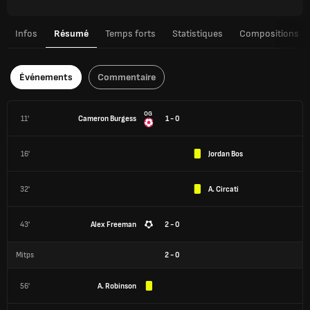
Infos
Résumé
Temps forts
Statistiques
Compositions
Événements
Commentaire
OG
11'
Cameron Burgess
1 - 0
16'
Jordan Bos
32'
A. Circati
43'
Alex Freeman
2 - 0
Mitps
2
-
0
56'
A. Robinson