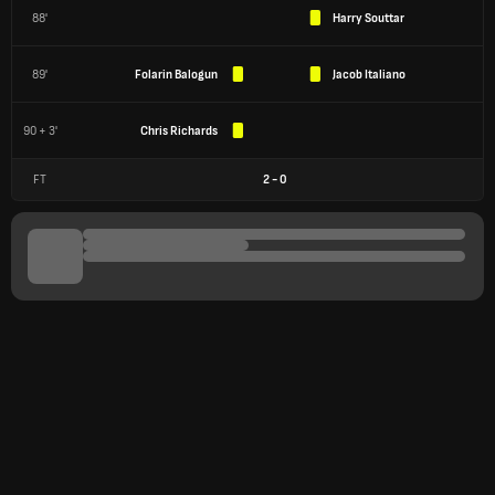
88'
Harry Souttar
89'
Folarin Balogun
Jacob Italiano
90 + 3'
Chris Richards
FT
2
-
0