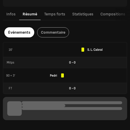
Infos
Résumé
Temps forts
Statistiques
Compositions
Événements
Commentaire
16'
S. L. Cabral
Mitps
0
-
0
90 + 3'
Pedri
FT
0
-
0