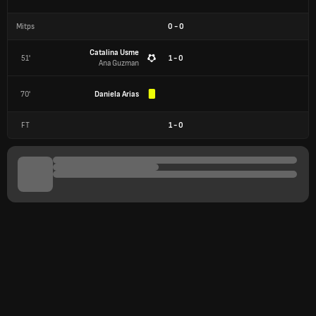
Mitps
0
-
0
Catalina Usme
51'
1 - 0
Ana Guzman
70'
Daniela Arias
FT
1
-
0