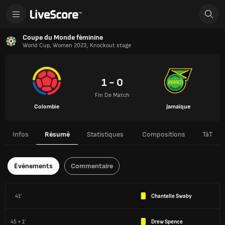
Coupe du Monde féminine
World Cup, Women 2023, Knockout stage
1 - 0
Fin De Match
Colombie
Jamaïque
Infos
Résumé
Statistiques
Compositions
TàT
Événements
Commentaire
41'
Chantelle Swaby
45 + 1'
Drew Spence