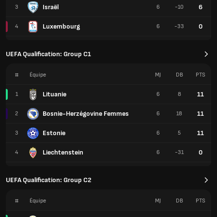
Israël
6
3
6
-10
Luxembourg
0
4
6
-33
UEFA Qualification: Group C1
#
Équipe
MJ
DB
PTS
Lituanie
11
1
6
8
Bosnie-Herzégovine Femmes
11
2
6
18
Estonie
11
3
6
5
Liechtenstein
0
4
6
-31
UEFA Qualification: Group C2
#
Équipe
MJ
DB
PTS