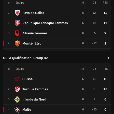
#
Équipe
MJ
DB
PTS
Pays de Galles
14
1
6
12
République Tchèque Femmes
11
2
6
10
Albanie Femmes
7
3
6
-5
Monténégro
1
4
6
-17
UEFA Qualification: Group B2
#
Équipe
MJ
DB
PTS
Suisse
16
1
6
13
Turquie Femmes
13
2
6
6
Irlande du Nord
6
3
6
1
Malte
0
4
6
-20