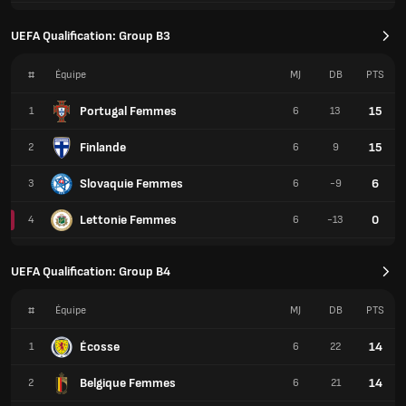
UEFA Qualification: Group B3
#
Équipe
MJ
DB
PTS
Portugal Femmes
15
1
6
13
Finlande
15
2
6
9
Slovaquie Femmes
6
3
6
-9
Lettonie Femmes
0
4
6
-13
UEFA Qualification: Group B4
#
Équipe
MJ
DB
PTS
Écosse
14
1
6
22
Belgique Femmes
14
2
6
21