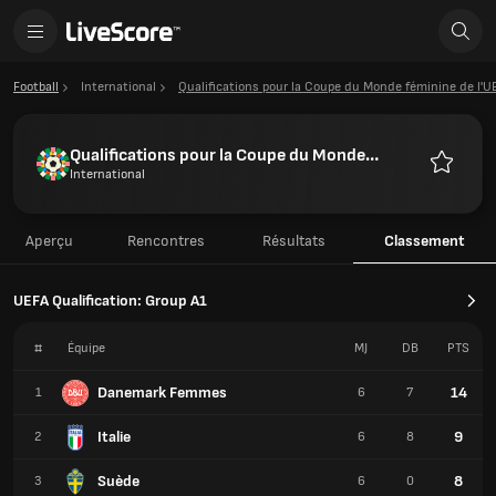
Football
International
Qualifications pour la Coupe du Monde féminine de l'U
Qualifications pour la Coupe du Monde
féminine de l'UEFA
International
Favoris
Aperçu
Rencontres
Résultats
Classement
UEFA Qualification: Group A1
#
Équipe
MJ
DB
PTS
Danemark Femmes
14
1
6
7
Italie
9
2
6
8
Suède
8
3
6
0