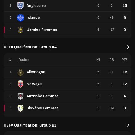
Angleterre
15
2
6
8
Islande
6
3
6
-9
Ukraine Femmes
0
4
6
-17
UEFA Qualification: Group A4
#
Équipe
MJ
DB
PTS
Allemagne
16
1
6
17
Norvège
12
2
6
2
Autriche Femmes
4
3
6
-6
Slovénie Femmes
3
4
6
-13
UEFA Qualification: Group B1