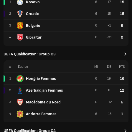
Kosovo
15
1
6
17
Croatie
15
2
6
15
Bulgarie
6
3
6
-1
Gibraltar
0
4
6
-31
UEFA Qualification: Group C3
#
Équipe
MJ
DB
PTS
Hongrie Femmes
16
1
6
19
Azerbaïdjan Femmes
12
2
6
6
Macédoine du Nord
6
3
6
-12
Andorre Femmes
1
4
6
-13
UEFA Qualification: Group C4