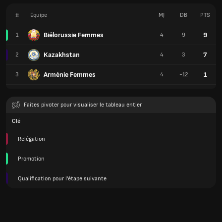
#
Équipe
MJ
DB
PTS
Biélorussie Femmes
9
1
4
9
Kazakhstan
7
2
4
3
Arménie Femmes
1
3
4
-12
Faites pivoter pour visualiser le tableau entier
Clé
Relégation
Promotion
Qualification pour l'étape suivante