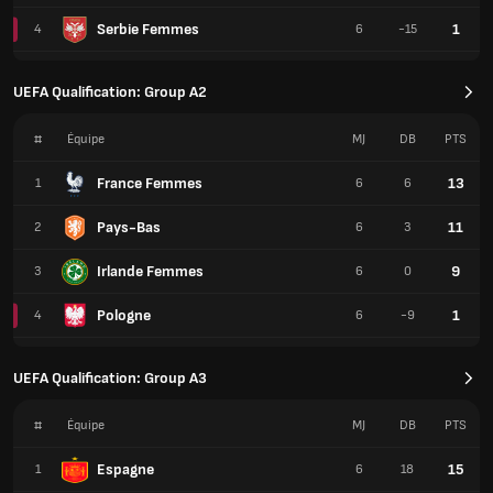
Serbie Femmes
1
4
6
-15
UEFA Qualification: Group A2
#
Équipe
MJ
DB
PTS
France Femmes
13
1
6
6
Pays-Bas
11
2
6
3
Irlande Femmes
9
3
6
0
Pologne
1
4
6
-9
UEFA Qualification: Group A3
#
Équipe
MJ
DB
PTS
Espagne
15
1
6
18