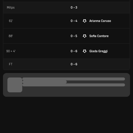
Mitps
0
-
3
61'
0 - 4
Arianna Caruso
88'
0 - 5
Sofia Cantore
90 + 4'
0 - 6
Giada Greggi
FT
0
-
6