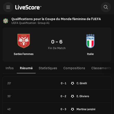
Qualifications pour la Coupe du Monde féminine de l'UEFA
UEFA Qualification: Group A1
0 - 6
Fin De Match
Serbie Femmes
Italie
Infos
Résumé
Statistiques
Compositions
Classements
20'
0 - 1
C. Girelli
35'
0 - 2
E. Oliviero
45'
0 - 3
Martina Lenzini