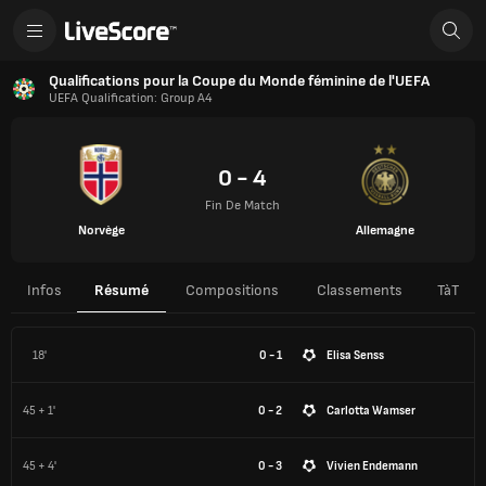
Qualifications pour la Coupe du Monde féminine de l'UEFA
UEFA Qualification: Group A4
0 - 4
Fin De Match
Norvège
Allemagne
Infos
Résumé
Compositions
Classements
TàT
18'
0 - 1
Elisa Senss
45 + 1'
0 - 2
Carlotta Wamser
45 + 4'
0 - 3
Vivien Endemann