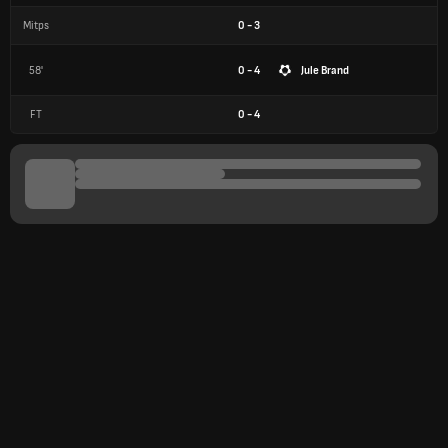
Mitps
0
-
3
58'
0 - 4
Jule Brand
FT
0
-
4