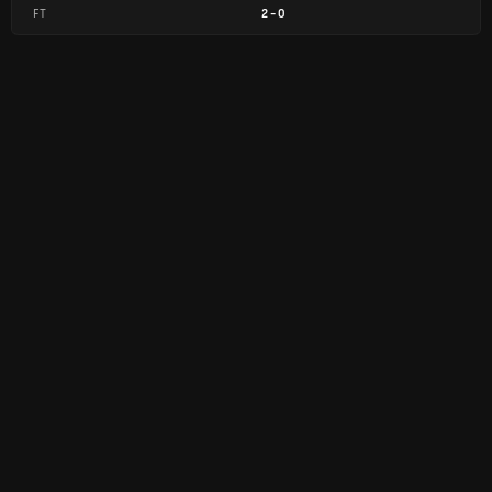
FT
2
-
0