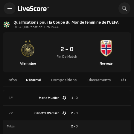
Qualifications pour la Coupe du Monde féminine de l'UEFA
UEFA Qualification: Group A4
2 - 0
Fin De Match
Allemagne
Norvège
Infos
Résumé
Compositions
Classements
TàT
18'
Marie Mueller
1 - 0
27'
Carlotta Wamser
2 - 0
Mitps
2
-
0