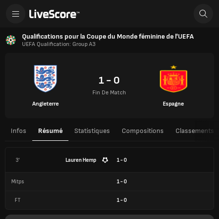
Qualifications pour la Coupe du Monde féminine de l'UEFA
UEFA Qualification: Group A3
1 - 0
Fin De Match
Angleterre
Espagne
Infos
Résumé
Statistiques
Compositions
Classements
3'
Lauren Hemp
1 - 0
Mitps
1
-
0
FT
1
-
0