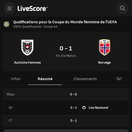
Qualifications pour la Coupe du Monde féminine de l'UEFA
UEFA Qualification: Group A4
0 - 1
Fin De Match
Autriche Femmes
Norvège
Infos
Résumé
Classements
TàT
Mitps
0
-
0
81'
0 - 1
Lisa Naalsund
FT
0
-
1