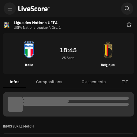
Ligue des Nations UEFA
UEFA Nations League A Grp. 1
Favo
18:45
25 Sept.
Italie
Belgique
Infos
Compositions
Classements
TàT
INFOS SUR LE MATCH
25 Sept. 2026
Stadio Olimpico, Rome (Roma)