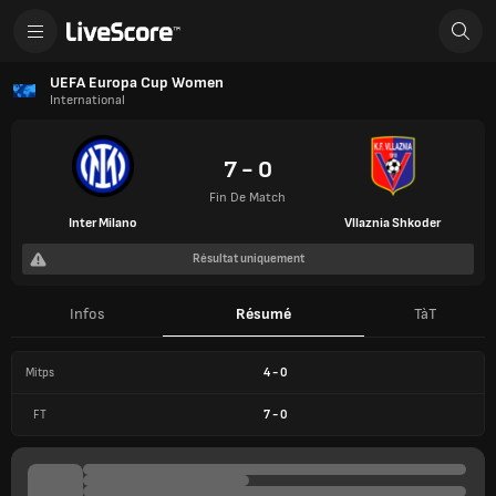
UEFA Europa Cup Women
International
7 - 0
Fin De Match
Inter Milano
Vllaznia Shkoder
Résultat uniquement
Infos
Résumé
TàT
Mitps
4
-
0
FT
7
-
0