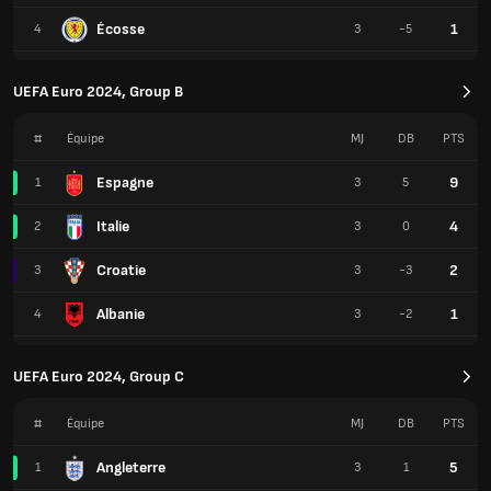
Écosse
1
4
3
-5
UEFA Euro 2024, Group B
#
Équipe
MJ
DB
PTS
Espagne
9
1
3
5
Italie
4
2
3
0
Croatie
2
3
3
-3
Albanie
1
4
3
-2
UEFA Euro 2024, Group C
#
Équipe
MJ
DB
PTS
Angleterre
5
1
3
1