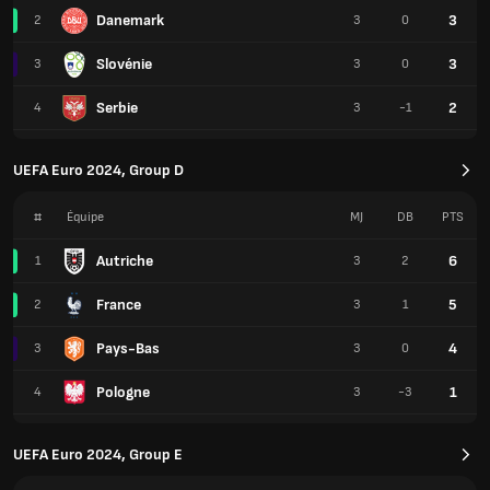
Danemark
3
2
3
0
Slovénie
3
3
3
0
Serbie
2
4
3
-1
UEFA Euro 2024, Group D
#
Équipe
MJ
DB
PTS
Autriche
6
1
3
2
France
5
2
3
1
Pays-Bas
4
3
3
0
Pologne
1
4
3
-3
UEFA Euro 2024, Group E