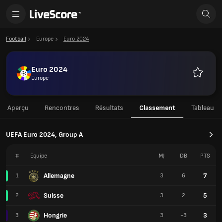
Football
Europe
Euro 2024
Euro 2024
Europe
Favoris
Aperçu
Rencontres
Résultats
Classement
Tableau
UEFA Euro 2024, Group A
#
Équipe
MJ
DB
PTS
Allemagne
7
1
3
6
Suisse
5
2
3
2
Hongrie
3
3
3
-3