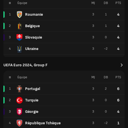
#
Équipe
MJ
DB
PTS
Roumanie
4
1
3
1
Belgique
4
2
3
1
Slovaquie
4
3
3
0
Ukraine
4
4
3
-2
UEFA Euro 2024, Group F
#
Équipe
MJ
DB
PTS
Portugal
6
1
3
2
Turquie
6
2
3
0
Géorgie
4
3
3
0
République Tchèque
1
4
3
-2