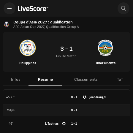
Coupe d'Asie 2027 : qualification
AFC Asian Cup 2027, Qualification Group A
3 - 1
Fin De Match
Philippines
Timor Oriental
Infos
Résumé
Classements
TàT
45 + 1'
0 - 1
Joao Rangel
Mitps
0
-
1
46'
J. Tabinas
1 - 1