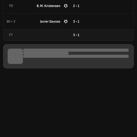
70'
B. M. Kristensen
2 - 1
90 + 1'
Javier Gayoso
3 - 1
FT
3
-
1