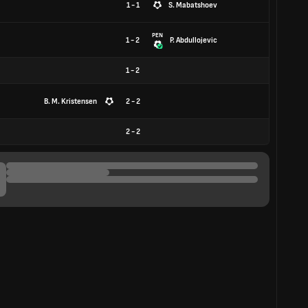
1 - 1
S. Mabatshoev
PEN
1 - 2
P. Abdullojevic
1
-
2
B. M. Kristensen
2 - 2
2
-
2