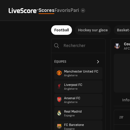
Scores
Favoris
Pari
Football
Hockey sur glace
Basket-
Cou
AFC
ÉQUIPES
Manchester United FC
Angleterre
Liverpool FC
Angleterre
Arsenal FC
Info
Angleterre
Real Madrid
Espagne
28'
FC Barcelone
Espagne