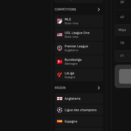
30'
COMPÉTITIONS
43'
MLS
États-Unis
Mitps
USL League One
États-Unis
79'
Premier League
Angleterre
FT
Bundesliga
Allemagne
LaLiga
Espagne
RÉGION
Angleterre
Ligue des champions
Espagne