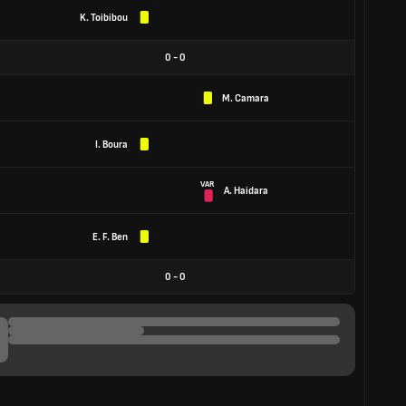
K. Toibibou
0
-
0
M. Camara
I. Boura
VAR
A. Haidara
E. F. Ben
0
-
0