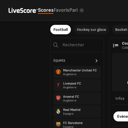
Scores
Favoris
Pari
Football
Hockey sur glace
Basket-
Cou
CAN
ÉQUIPES
Manchester United FC
Angleterre
Liverpool FC
Angleterre
Arsenal FC
Infos
Angleterre
Real Madrid
Espagne
Évén
FC Barcelone
Espagne