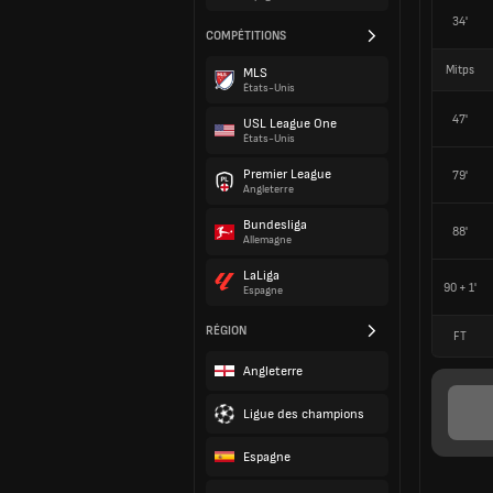
34'
COMPÉTITIONS
Mitps
MLS
États-Unis
47'
USL League One
États-Unis
Premier League
79'
Angleterre
Bundesliga
88'
Allemagne
LaLiga
90 + 1'
Espagne
RÉGION
FT
Angleterre
Ligue des champions
Espagne