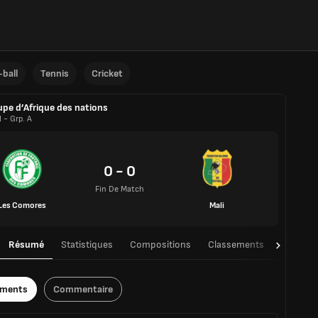
ball
Tennis
Cricket
pe d’Afrique des nations
 - Grp. A
0 - 0
Fin De Match
Les Comores
Mali
Résumé
Statistiques
Compositions
Classements
TàT
ements
Commentaire