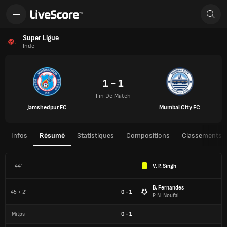
Super Ligue
Inde
1 - 1
Fin De Match
Jamshedpur FC
Mumbai City FC
Infos
Résumé
Statistiques
Compositions
Classements
44'
V. P. Singh
B. Fernandes
45 + 2'
0 - 1
P. N. Noufal
Mitps
0
-
1