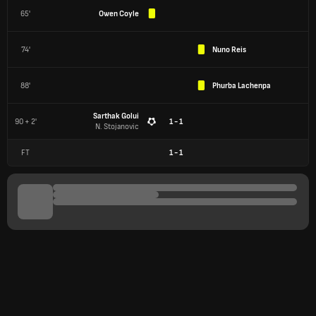
65'
Owen Coyle
74'
Nuno Reis
88'
Phurba Lachenpa
Sarthak Golui
90 + 2'
1 - 1
N. Stojanovic
FT
1
-
1