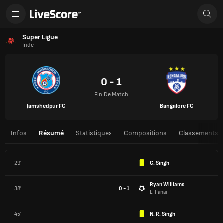
Super Ligue
Inde
0 - 1
Fin De Match
Jamshedpur FC
Bangalore FC
Infos
Résumé
Statistiques
Compositions
Classements
29'
C. Singh
Ryan Williams
38'
0 - 1
L. Fanai
45'
N. R. Singh