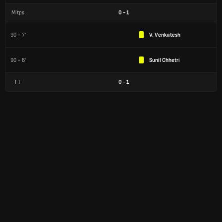
Mitps
0
-
1
90 + 7'
V. Venkatesh
90 + 8'
Sunil Chhetri
FT
0
-
1