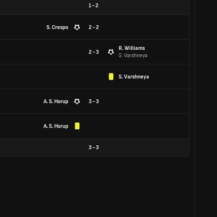
1
-
2
S. Crespo
2 - 2
R. Williams
2 - 3
S. Varshneya
S. Varshneya
A. S. Horup
3 - 3
A. S. Horup
3
-
3