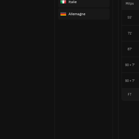
Italie
Mitps
Allemagne
55'
71'
87'
90 + 7'
90 + 7'
FT