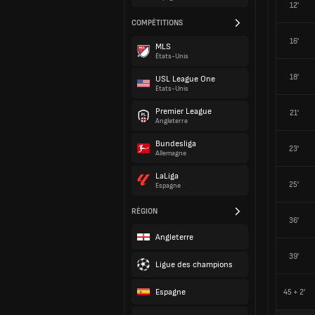
12'
COMPÉTITIONS
16'
MLS
États-Unis
18'
USL League One
États-Unis
Premier League
21'
Angleterre
Bundesliga
23'
Allemagne
LaLiga
25'
Espagne
RÉGION
36'
Angleterre
39'
Ligue des champions
Espagne
45 + 2'