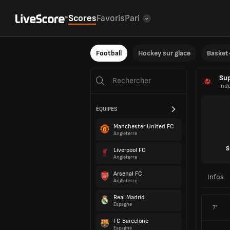
Scores
Favoris
Pari
Football
Hockey sur glace
Basket-
Sup
Ind
ÉQUIPES
Manchester United FC
Angleterre
S
Liverpool FC
Angleterre
Arsenal FC
Infos
Angleterre
Real Madrid
Espagne
7'
FC Barcelone
Espagne