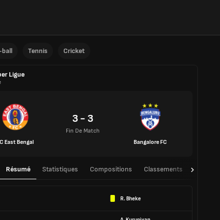
ball
Tennis
Cricket
er Ligue
e
3 - 3
Fin De Match
C East Bengal
Bangalore FC
Résumé
Statistiques
Compositions
Classements
TàT
R. Bheke
A. Kuruniyan