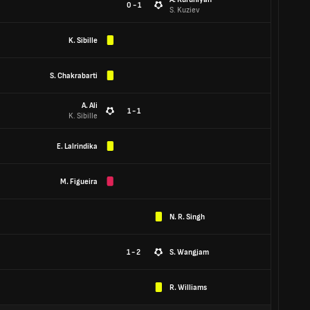
0 - 1
S. Kuziev
K. Sibille
S. Chakrabarti
A. Ali
1 - 1
K. Sibille
E. Lalrindika
M. Figueira
N. R. Singh
1 - 2
S. Wangjam
R. Williams