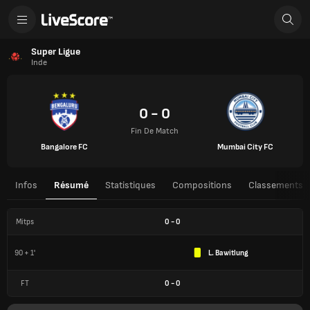
Super Ligue
Inde
0 - 0
Fin De Match
Bangalore FC
Mumbai City FC
Infos
Résumé
Statistiques
Compositions
Classements
Mitps
0
-
0
90 + 1'
L. Bawitlung
FT
0
-
0