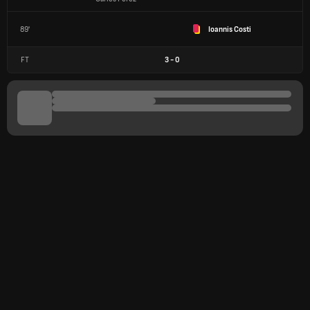
89'
Ioannis Costi
FT
3
-
0