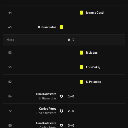
44'
Ioannis Costi
45'
G. Gianniotas
Mitps
0
-
0
53'
P. Liagas
55'
Enis Cokaj
62'
S. Palacios
Tino Kadewere
64'
1 - 0
G. Gianniotas
Carles Pérez
72'
2 - 0
Tino Kadewere
Tino Kadewere
80'
3 - 0
Carles Pérez