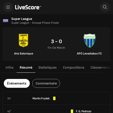
Super League
Super League - Groupe Phase Finale
3 - 0
Fin De Match
Aris Salonique
APO Levadiakos FC
Infos
Résumé
Statistiques
Compositions
Classements
Événements
Commentaire
34'
Martin Frydek
42'
F. G. Pedrozo