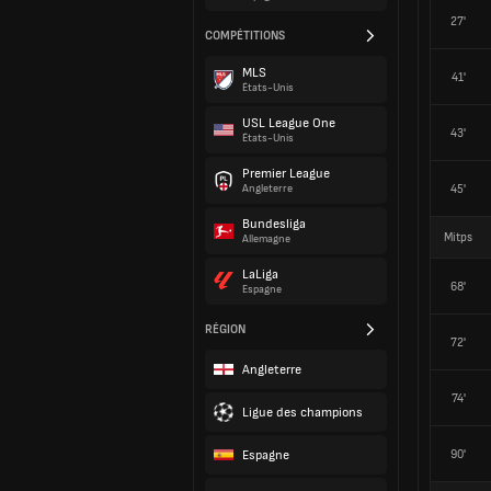
27'
COMPÉTITIONS
MLS
41'
États-Unis
USL League One
43'
États-Unis
Premier League
45'
Angleterre
Bundesliga
Mitps
Allemagne
LaLiga
68'
Espagne
RÉGION
72'
Angleterre
74'
Ligue des champions
Espagne
90'