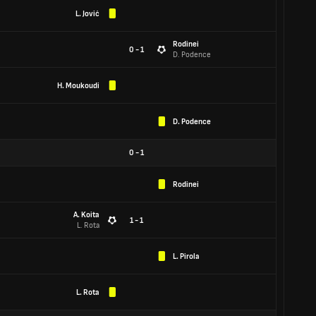
L. Jović
Rodinei
0 - 1
D. Podence
H. Moukoudi
D. Podence
0
-
1
Rodinei
A. Koita
1 - 1
L. Rota
L. Pirola
L. Rota