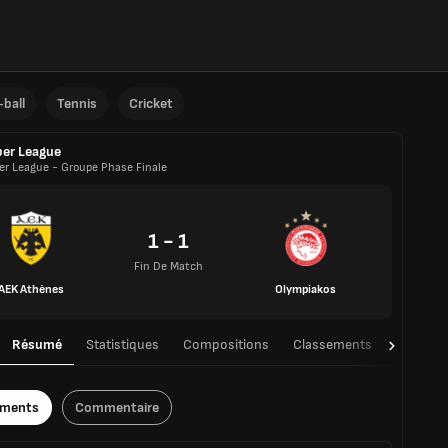
ball
Tennis
Cricket
er League
er League - Groupe Phase Finale
1 - 1
Fin De Match
AEK Athènes
Olympiakos
Résumé
Statistiques
Compositions
Classements
TàT
ements
Commentaire