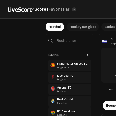
Scores
Favoris
Pari
Football
Hockey sur glace
Basket-
Sup
Sup
ÉQUIPES
Manchester United FC
Angleterre
Liverpool FC
Angleterre
Arsenal FC
Infos
Angleterre
Real Madrid
Espagne
Évén
FC Barcelone
Espagne