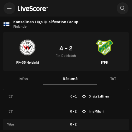
Kansallinen Liiga Qualification Group
Finlande
4 - 2
Fin De Match
PK-35 Helsinki
JYPK
Infos
Résumé
TàT
32'
0 - 1
Olivia Sallinen
33'
0 - 2
Iiris Mihari
Mitps
0
-
2