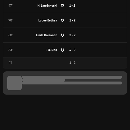
47'
H. Laurinkoski
1 - 2
70'
Lacee Bethea
2 - 2
80'
Linda Raisanen
3 - 2
83'
J. C. Rita
4 - 2
FT
4
-
2