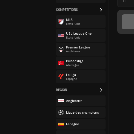
FT
COMPÉTITIONS
MLS
États-Unis
USL League One
États-Unis
Premier League
Angleterre
Bundesliga
Allemagne
LaLiga
Espagne
RÉGION
Angleterre
Ligue des champions
Espagne