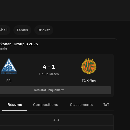
ball
Tennis
Cricket
konen, Group B 2025
lande
4 - 1
Fin De Match
PPJ
FC Kiffen
Résultat uniquement
Résumé
Compositions
Classements
TàT
1
-
1