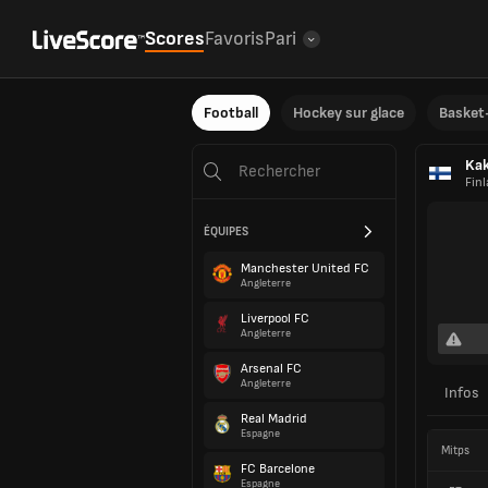
Scores
Favoris
Pari
Football
Hockey sur glace
Basket-
Kak
Fin
ÉQUIPES
Manchester United FC
Angleterre
Liverpool FC
Angleterre
Arsenal FC
Angleterre
Infos
Real Madrid
Espagne
Mitps
FC Barcelone
Espagne