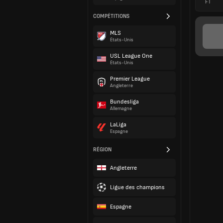
FT
COMPÉTITIONS
MLS
États-Unis
USL League One
États-Unis
Premier League
Angleterre
Bundesliga
Allemagne
LaLiga
Espagne
RÉGION
Angleterre
Ligue des champions
Espagne