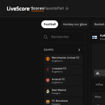
Scores
Favoris
Pari
Football
Hockey sur glace
Basket-
Kak
Fin
ÉQUIPES
Manchester United FC
Angleterre
Liverpool FC
Angleterre
Arsenal FC
Angleterre
Infos
Real Madrid
Espagne
Mitps
FC Barcelone
Espagne