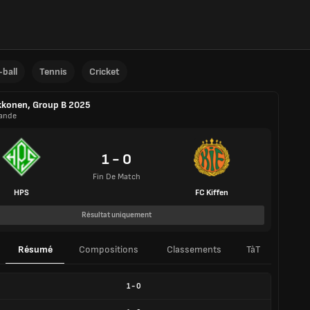
ball
Tennis
Cricket
konen, Group B 2025
lande
1 - 0
Fin De Match
HPS
FC Kiffen
Résultat uniquement
Résumé
Compositions
Classements
TàT
1
-
0