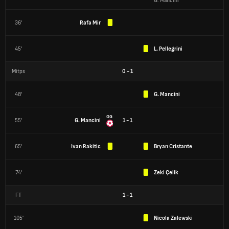
G. Mancini
36'
Rafa Mir
45'
L. Pellegrini
Mitps
0
-
1
48'
G. Mancini
OG
55'
G. Mancini
1 - 1
65'
Ivan Rakitic
Bryan Cristante
74'
Zeki Çelik
FT
1
-
1
105'
Nicola Zalewski