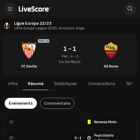
Ligue Europa 22/23
UEFA Europa League 22/23, Knockout stage
PEN
1 - 1
Pén.: 4 - 1
Fin De Match
FC Séville
AS Rome
Infos
Résumé
Statistiques
Compositions
TàT
Événements
Commentaire
21'
Nemanja Matic
Paulo Dybala
35'
0 - 1