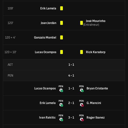
109'
Erik Lamela
José Mourinho
120'
Joan Jordán
(
Entraîneur
)
120 + 4'
Gonzalo Montiel
120 + 10'
Lucas Ocampos
Rick Karsdorp
AET
1
-
1
PEN
4
-
1
PEN
PEN
Lucas Ocampos
1 - 1
Bryan Cristante
PEN
PEN
Erik Lamela
2 - 1
G. Mancini
PEN
PEN
Ivan Rakitic
3 - 1
Roger Ibanez