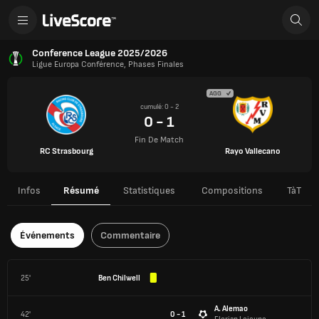
Conference League 2025/2026
Ligue Europa Conférence, Phases Finales
AGG
cumulé: 0 - 2
0 - 1
Fin De Match
RC Strasbourg
Rayo Vallecano
Infos
Résumé
Statistiques
Compositions
TàT
Événements
Commentaire
25'
Ben Chilwell
A. Alemao
42'
0 - 1