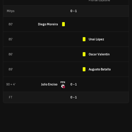
Florian Lejeune
Mitps
0
-
1
80'
Diego Moreira
85'
Unai López
86'
Oscar Valentin
89'
Augusto Batalla
PEN
90 + 4'
Julio Enciso
0 - 1
FT
0
-
1