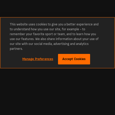
This website uses cookies to give you a better experience and
to understand how you use our site, for example - to
remember your favorite sport or team, and to learn how you
use our features. We also share information about your use of
our site with our social media, advertising and analytics
partners.
Manage Preferences
Accept Cookies
À propos
Match de foot RC Strasbourg vs Rayo Vallecano en direct
Suivez les infos foot en direct, les compositions des équipes et bien plus encore
pour le match RC Strasbourg vs Rayo Vallecano.
Accédez aux résultats du match RC Strasbourg vs Rayo Vallecano en direct,
dans le cadre de la compétition Ligue Conférence Ligue Europa Conférence,
Phases Finales .
Ne manquez rien de cette rencontre : buts, temps forts, progression du match et