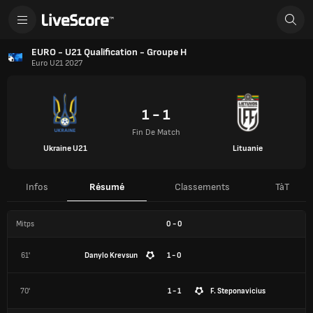
EURO - U21 Qualification - Groupe H
Euro U21 2027
1 - 1
Fin De Match
Ukraine U21
Lituanie
Infos
Résumé
Classements
TàT
Mitps
0
-
0
61'
Danylo Krevsun
1 - 0
70'
1 - 1
F. Steponavicius