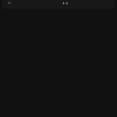
FT
1
-
1