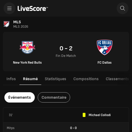
MLS
MLS 2026
0 - 2
Fin De Match
New York Red Bulls
FC Dallas
Infos
Résumé
Statistiques
Compositions
Classements
Événements
Commentaire
31'
Michael Collodi
Mitps
0
-
0