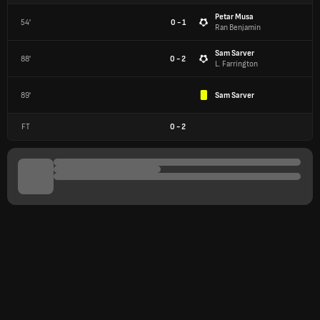
Petar Musa
54'
0 - 1
Ran Benjamin
Sam Sarver
88'
0 - 2
L. Farrington
89'
Sam Sarver
FT
0
-
2