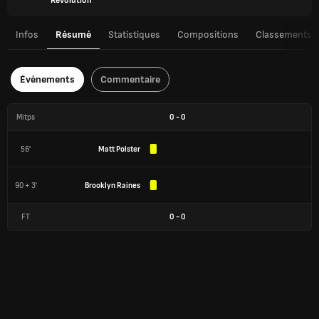
Revolution
Infos
Résumé
Statistiques
Compositions
Classements
Événements
Commentaire
Mitps
0
-
0
56'
Matt Polster
90 + 3'
Brooklyn Raines
FT
0
-
0