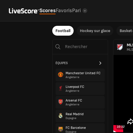
Scores
Favoris
Pari
Football
Hockey sur glace
Basket-
ML
MLS
ÉQUIPES
Manchester United FC
Angleterre
Liverpool FC
Angleterre
Arsenal FC
Angleterre
Real Madrid
Espagne
10:32
FC Barcelone
Espagne