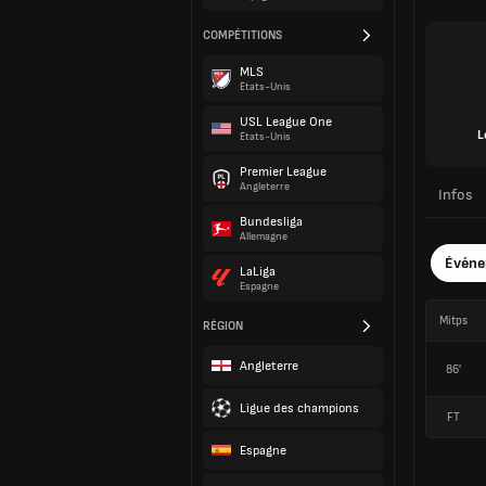
COMPÉTITIONS
MLS
États-Unis
USL League One
L
États-Unis
Premier League
Angleterre
Infos
Bundesliga
Allemagne
Évén
LaLiga
Espagne
Mitps
RÉGION
Angleterre
86'
Ligue des champions
FT
Espagne