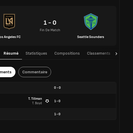
1 - 0
Fin De Match
os Angeles FC
Seattle Sounders
Résumé
Statistiques
Compositions
Classements
TàT
ements
Commentaire
0
-
0
T. Tillman
1 - 0
T. Boyd
1
-
0