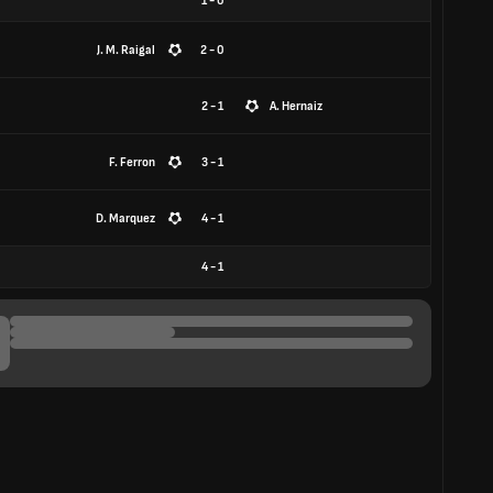
1
-
0
J. M. Raigal
2 - 0
2 - 1
A. Hernaiz
F. Ferron
3 - 1
D. Marquez
4 - 1
4
-
1