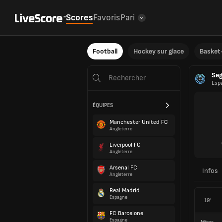
Scores
Favoris
Pari
Football
Hockey sur glace
Basket-
Seg
Esp
ÉQUIPES
Manchester United FC
Angleterre
Liverpool FC
Angleterre
Arsenal FC
Infos
Angleterre
Real Madrid
Espagne
19'
FC Barcelone
Espagne