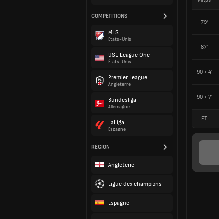
Mitps
COMPÉTITIONS
79'
MLS
États-Unis
87'
USL League One
États-Unis
90 + 4'
Premier League
Angleterre
90 + 7'
Bundesliga
Allemagne
FT
LaLiga
Espagne
RÉGION
Angleterre
Ligue des champions
Espagne