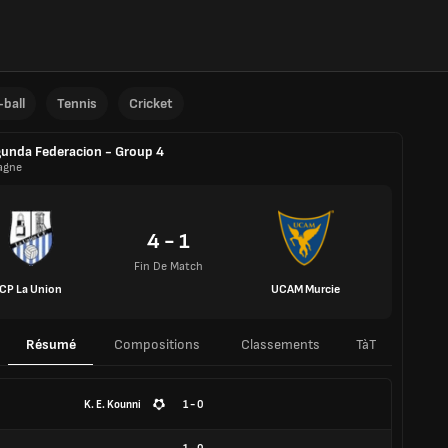
ball
Tennis
Cricket
unda Federacion - Group 4
agne
4 - 1
Fin De Match
CP La Union
UCAM Murcie
Résumé
Compositions
Classements
TàT
K. E. Kounni
1 - 0