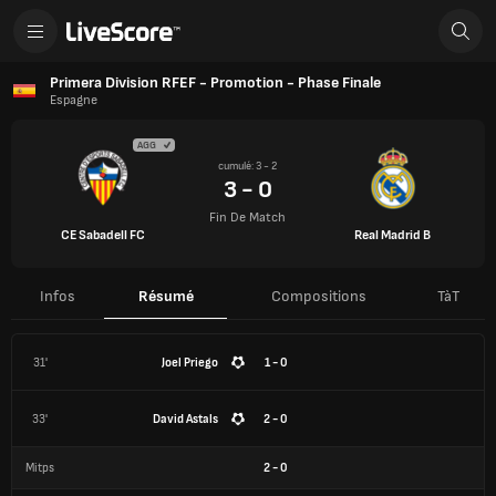
Primera Division RFEF - Promotion - Phase Finale
Espagne
AGG
cumulé: 3 - 2
3 - 0
Fin De Match
CE Sabadell FC
Real Madrid B
Infos
Résumé
Compositions
TàT
31'
Joel Priego
1 - 0
33'
David Astals
2 - 0
Mitps
2
-
0