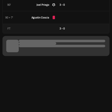
90'
Joel Priego
3 - 0
90 + 7'
Agustin Coscia
FT
3
-
0