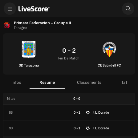
Primera Federaciоn - Groupe II
Espagne
0 - 2
Fin De Match
SD Tarazona
CE Sabadell FC
Infos
Résumé
Classements
TàT
Mitps
0
-
0
88'
0 - 1
J. L. Dorado
90'
0 - 1
J. L. Dorado