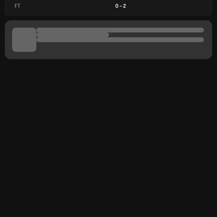
FT
0
-
2