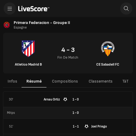
Primera Federaciоn - Groupe II
Espagne
4 - 3
Fin De Match
Atletico Madrid B
CE Sabadell FC
Infos
Résumé
Compositions
Classements
TàT
30'
Arnau Ortiz
1 - 0
Mitps
1
-
0
51'
1 - 1
Joel Priego