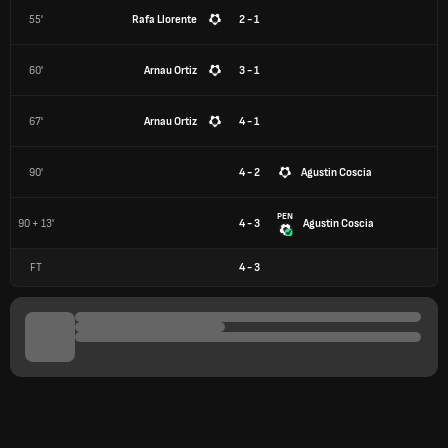
55'
Rafa Llorente
2 - 1
60'
Arnau Ortiz
3 - 1
67'
Arnau Ortiz
4 - 1
90'
4 - 2
Agustin Coscia
PEN
90 + 13'
4 - 3
Agustin Coscia
FT
4
-
3