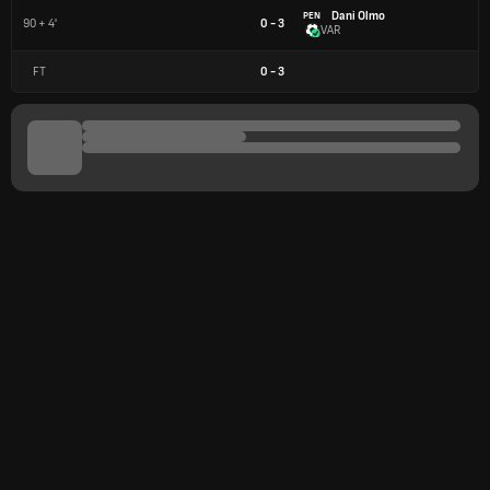
Dani Olmo
PEN
90 + 4'
0 - 3
VAR
FT
0
-
3