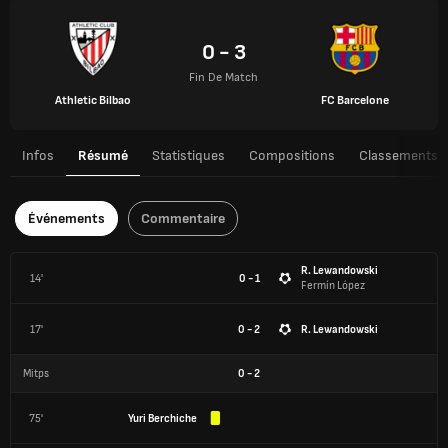
0 - 3
Fin De Match
Athletic Bilbao
FC Barcelone
Infos
Résumé
Statistiques
Compositions
Classements
Événements
Commentaire
R. Lewandowski
14'
0 - 1
Fermín López
17'
0 - 2
R. Lewandowski
Mitps
0
-
2
75'
Yuri Berchiche