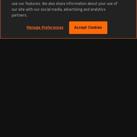
use our features. We also share information about your use of
our site with our social media, advertising and analytics
partners.
Manage Preferences
Accept Cookies
À propos
Derniers résultats de football en direct sur LiveScore
La référence incontournable des scores en direct de football, cricket, tennis,
basketball, hockey et bien plus encore. LiveScore vous tient informé des derniers
résultats et des actualités footballistiques à l’échelle mondiale. Retrouvez les
classements, calendriers et résultats sportifs actualisés en direct et en continu
de tous les grands championnats et compétitions, y compris la Primera División,
la Liga MX, la Primera A, la Copa Libertadores, la Premier League, la Liga, ainsi que
les plus prestigieuses compétitions européennes comme la Ligue des champions
et la Ligue Europa.
Football
Autres Sports