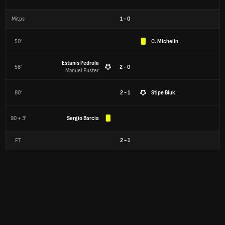
Mitps
1
-
0
50'
C. Michelin
Estanis Pedrola
56'
2 - 0
Manuel Fuster
80'
2 - 1
Stipe Biuk
90 + 3'
Sergio Barcia
FT
2
-
1