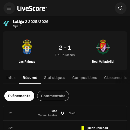
LaLiga 2 2025/2026
Spain
2 - 1
Fin De Match
Las Palmas
Real Valladolid
Infos
Résumé
Statistiques
Compositions
Classements
Événements
Commentaire
Jese
2'
1 - 0
Manuel Fuster
32'
Julien Ponceau