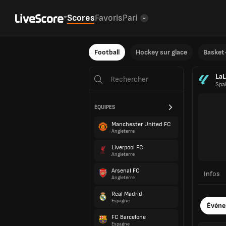
Scores
Favoris
Pari
Football
Hockey sur glace
Basket-
LaL
Spa
ÉQUIPES
Manchester United FC
Angleterre
Liverpool FC
Angleterre
Arsenal FC
Infos
Angleterre
Real Madrid
Espagne
Évén
FC Barcelone
Espagne