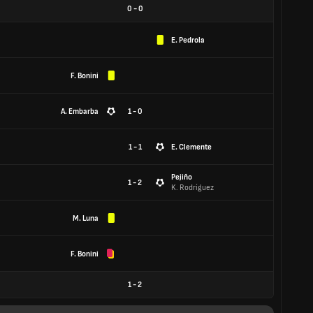
0
-
0
E. Pedrola
F. Bonini
A. Embarba
1 - 0
1 - 1
E. Clemente
Pejiño
1 - 2
K. Rodríguez
M. Luna
F. Bonini
1
-
2