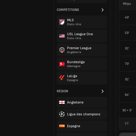
Mitps
COMPÉTITIONS
49'
MLS
États-Unis
59'
USL League One
États-Unis
Premier League
61'
Angleterre
Bundesliga
79'
Allemagne
LaLiga
81'
Espagne
RÉGION
84'
Angleterre
90 + 9'
Ligue des champions
FT
Espagne