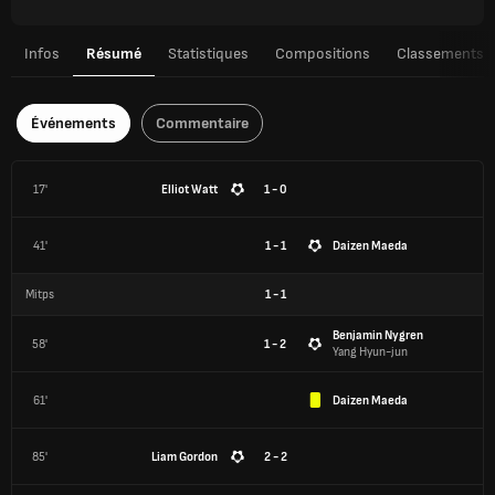
Infos
Résumé
Statistiques
Compositions
Classements
Événements
Commentaire
17'
Elliot Watt
1 - 0
41'
1 - 1
Daizen Maeda
Mitps
1
-
1
Benjamin Nygren
58'
1 - 2
Yang Hyun-jun
61'
Daizen Maeda
85'
Liam Gordon
2 - 2