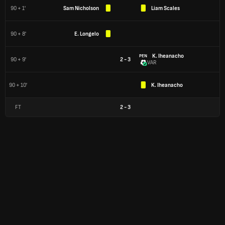
90 + 1'
Sam Nicholson
Liam Scales
90 + 8'
E. Longelo
K. Iheanacho
PEN
90 + 9'
2 - 3
VAR
90 + 10'
K. Iheanacho
FT
2
-
3