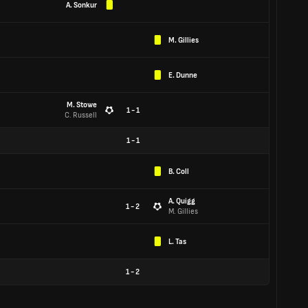
A. Sonkur
M. Gillies
E. Dunne
M. Stowe
1 - 1
C. Russell
1
-
1
B. Coll
A. Quigg
1 - 2
M. Gillies
L. Tas
1
-
2