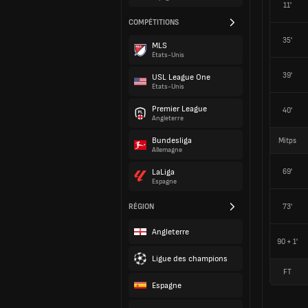
11'
COMPÉTITIONS
35'
MLS
États-Unis
39'
USL League One
États-Unis
Premier League
40'
Angleterre
Bundesliga
Mitps
Allemagne
69'
LaLiga
Espagne
RÉGION
73'
Angleterre
90 + 1'
Ligue des champions
FT
Espagne