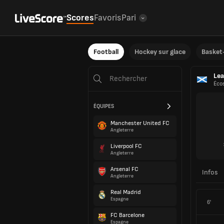
Scores
Favoris
Pari
Football
Hockey sur glace
Basket-
Le
Éco
ÉQUIPES
Manchester United FC
Angleterre
Liverpool FC
Angleterre
Arsenal FC
Infos
Angleterre
Real Madrid
Espagne
6'
FC Barcelone
Espagne