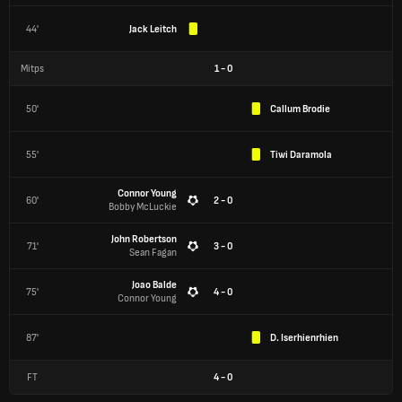
44'
Jack Leitch
Mitps
1
-
0
50'
Callum Brodie
55'
Tiwi Daramola
Connor Young
60'
2 - 0
Bobby McLuckie
John Robertson
71'
3 - 0
Sean Fagan
Joao Balde
75'
4 - 0
Connor Young
87'
D. Iserhienrhien
FT
4
-
0