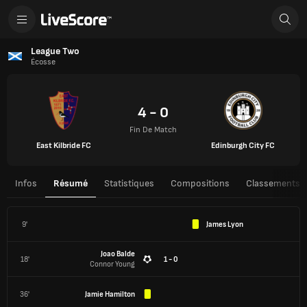
League Two
Écosse
4 - 0
Fin De Match
East Kilbride FC
Edinburgh City FC
Infos
Résumé
Statistiques
Compositions
Classements
9'
James Lyon
Joao Balde
18'
1 - 0
Connor Young
36'
Jamie Hamilton