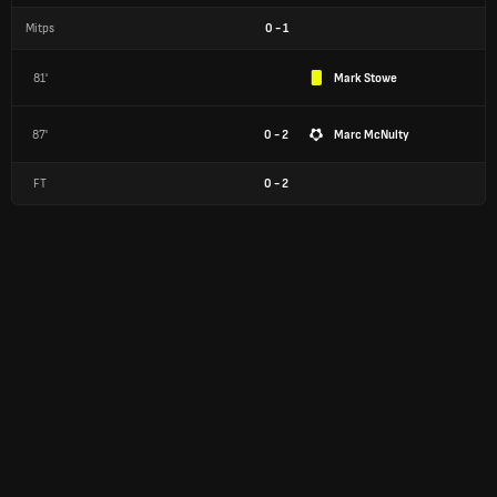
Mitps
0
-
1
81'
Mark Stowe
87'
0 - 2
Marc McNulty
FT
0
-
2