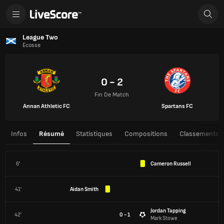
League Two
Écosse
0 - 2
Fin De Match
Annan Athletic FC
Spartans FC
Infos
Résumé
Statistiques
Compositions
Classements
6'
Cameron Russell
41'
Aidan Smith
Jordan Tapping
42'
0 - 1
Mark Stowe