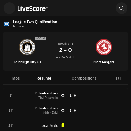
League Two Qualification
Écosse
AGG
cumulé: 3 - 1
2 - 0
Fin De Match
Edinburgh City FC
Brora Rangers
Infos
Résumé
Compositions
TàT
D. Iserhienrhien
1'
1 - 0
Tiwi Daramola
D. Iserhienrhien
13'
2 - 0
Malek Zaid
29'
Jason Jarvis