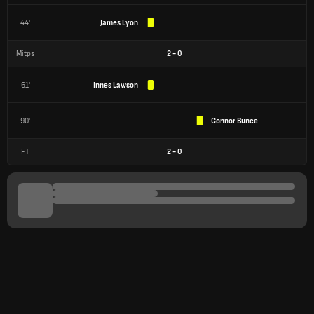
44'
James Lyon
Mitps
2
-
0
61'
Innes Lawson
90'
Connor Bunce
FT
2
-
0