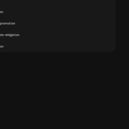
on
 promotion
de relégation
ion