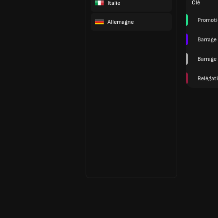
Clé
Italie
Promoti
Allemagne
Barrage
Barrage 
Relégat