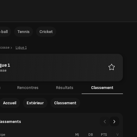
ball
Tennis
Cricket
Écosse
Ligue 1
gue 1
osse
Favoris
u
Rencontres
Résultats
Classement
Accueil
Extérieur
Classement
classements
ipe
MJ
DB
PTS
V
N