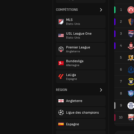
1
COMPÉTITIONS
MLS
2
États-Unis
USL League One
3
États-Unis
4
Premier League
Angleterre
5
Bundesliga
Allemagne
6
LaLiga
Espagne
7
RÉGION
8
Angleterre
9
Ligue des champions
10
Espagne