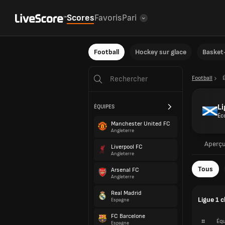
Scores
Favoris
Pari
Football
Hockey sur glace
Basket-
Football
Li
ÉQUIPES
Éc
Manchester United FC
Angleterre
Aperç
Liverpool FC
Angleterre
Tous
Arsenal FC
Angleterre
Real Madrid
Ligue 1 
Espagne
FC Barcelone
#
Équ
Espagne