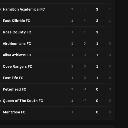
Hamilton Academical FC
3
1
5
1
0
East Kilbride FC
3
1
4
1
0
Ross County FC
3
1
1
1
0
Airdrieonians FC
1
1
0
0
1
Alloa Athletic FC
1
1
0
0
1
Cove Rangers FC
1
1
0
0
1
East Fife FC
1
1
0
0
1
Peterhead FC
0
1
-1
0
0
Queen of The South FC
0
1
-4
0
0
Montrose FC
0
1
-5
0
0