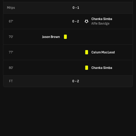
Mitps
0
-
1
Chanka Simba
67'
0 - 2
Alfie Bavidge
70'
Jason Brown
77'
Calum MacLeod
80'
Chanka Simba
FT
0
-
2