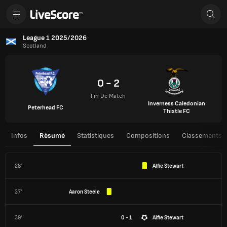
League 1 2025/2026
Scotland
0 - 2
Fin De Match
Inverness Caledonian
Peterhead FC
Thistle FC
Infos
Résumé
Statistiques
Compositions
Classements
28'
Alfie Stewart
37'
Aaron Steele
39'
0 - 1
Alfie Stewart