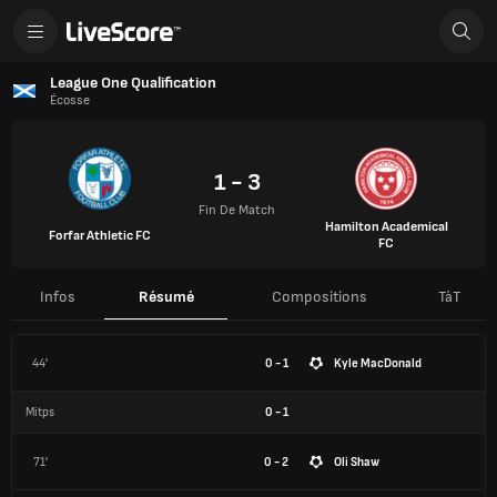
League One Qualification
Écosse
1 - 3
Fin De Match
Hamilton Academical
Forfar Athletic FC
FC
Infos
Résumé
Compositions
TàT
44'
0 - 1
Kyle MacDonald
Mitps
0
-
1
71'
0 - 2
Oli Shaw