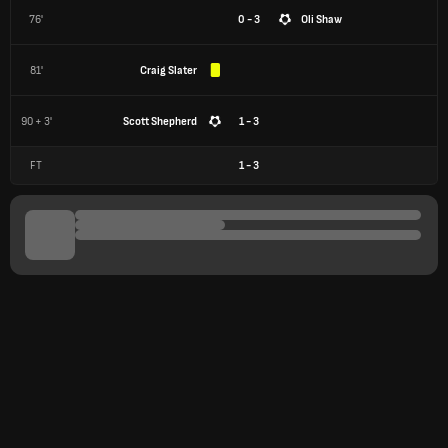
76'
0 - 3
Oli Shaw
81'
Craig Slater
90 + 3'
Scott Shepherd
1 - 3
FT
1
-
3