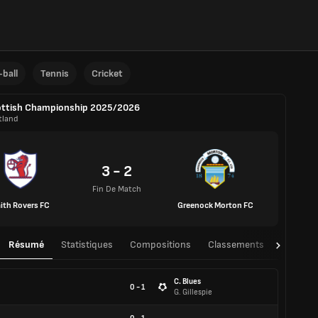
ball
Tennis
Cricket
ottish Championship 2025/2026
tland
3 - 2
Fin De Match
ith Rovers FC
Greenock Morton FC
Résumé
Statistiques
Compositions
Classements
TàT
C. Blues
0 - 1
G. Gillespie