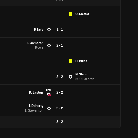
0
-
1
O. Moffat
P. Nsio
1 - 1
I. Cameron
2 - 1
J. Rowe
C. Blues
N. Shaw
2 - 2
M. O'Halloran
PEN
D. Easton
2 - 2
J. Doherty
3 - 2
L. Stevenson
3
-
2