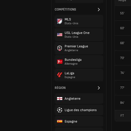
Mitps
COMPÉTITIONS
55'
MLS
États-Unis
60'
USL League One
États-Unis
66'
Premier League
Angleterre
70'
Bundesliga
Allemagne
74'
LaLiga
Espagne
RÉGION
77'
Angleterre
84'
Ligue des champions
FT
Espagne