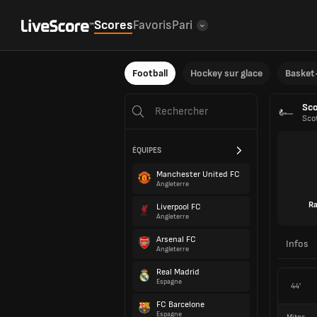
Scores
Favoris
Pari
Football
Hockey sur glace
Basket-
Sc
Sco
ÉQUIPES
Manchester United FC
Angleterre
Ra
Liverpool FC
Angleterre
Arsenal FC
Infos
Angleterre
Real Madrid
Espagne
44'
FC Barcelone
Espagne