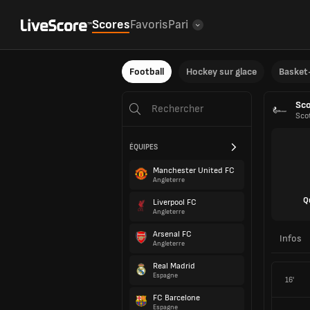
Scores
Favoris
Pari
Football
Hockey sur glace
Basket-
Sc
Sco
ÉQUIPES
Manchester United FC
Angleterre
Q
Liverpool FC
Angleterre
Arsenal FC
Infos
Angleterre
Real Madrid
Espagne
16'
FC Barcelone
Espagne