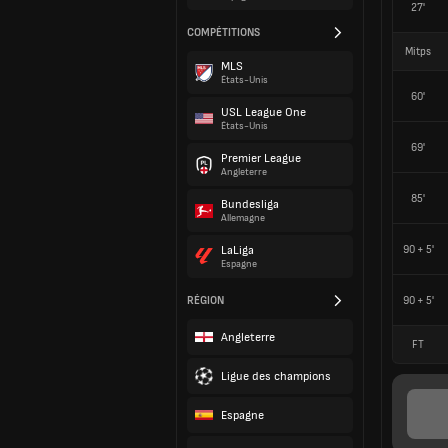
27'
COMPÉTITIONS
Mitps
MLS
États-Unis
60'
USL League One
États-Unis
69'
Premier League
Angleterre
85'
Bundesliga
Allemagne
90 + 5'
LaLiga
Espagne
RÉGION
90 + 5'
Angleterre
FT
Ligue des champions
Espagne