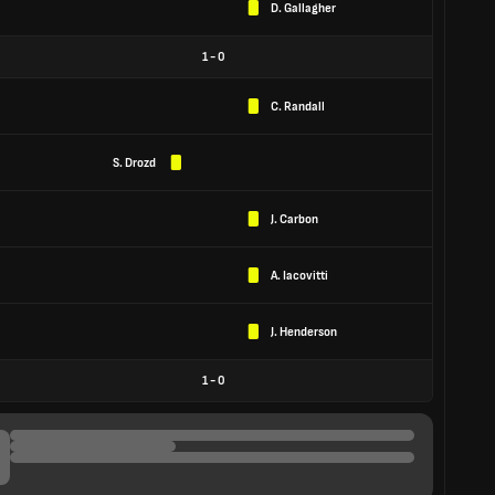
D. Gallagher
1
-
0
C. Randall
S. Drozd
J. Carbon
A. Iacovitti
J. Henderson
1
-
0