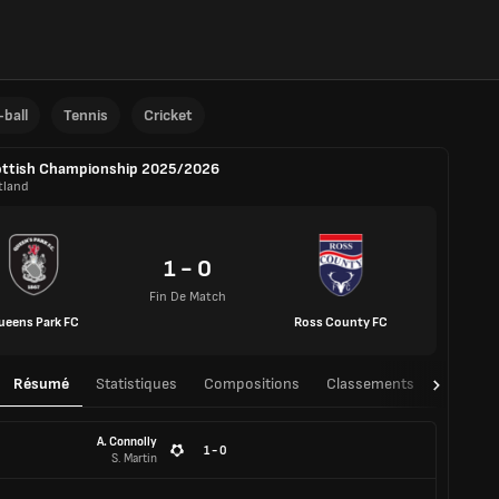
ball
Tennis
Cricket
ottish Championship 2025/2026
tland
1 - 0
Fin De Match
ueens Park FC
Ross County FC
Résumé
Statistiques
Compositions
Classements
TàT
A. Connolly
1 - 0
S. Martin