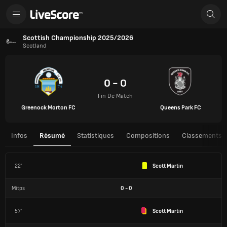
Scottish Championship 2025/2026
Scotland
0 - 0
Fin De Match
Greenock Morton FC
Queens Park FC
Infos
Résumé
Statistiques
Compositions
Classements
22'
Scott Martin
Mitps
0
-
0
57'
Scott Martin