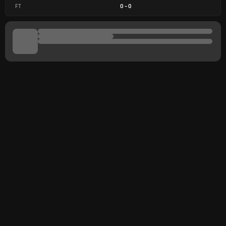
FT
0
-
0