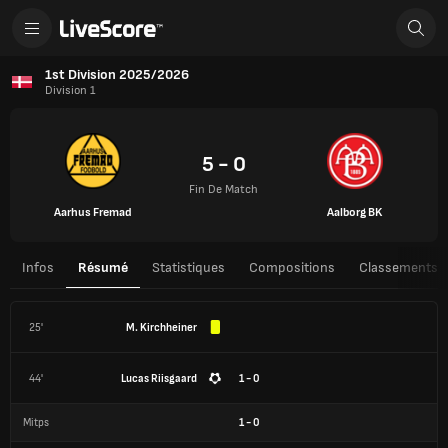
1st Division 2025/2026
Division 1
5 - 0
Fin De Match
Aarhus Fremad
Aalborg BK
Infos
Résumé
Statistiques
Compositions
Classements
25'
M. Kirchheiner
44'
Lucas Riisgaard
1 - 0
Mitps
1
-
0