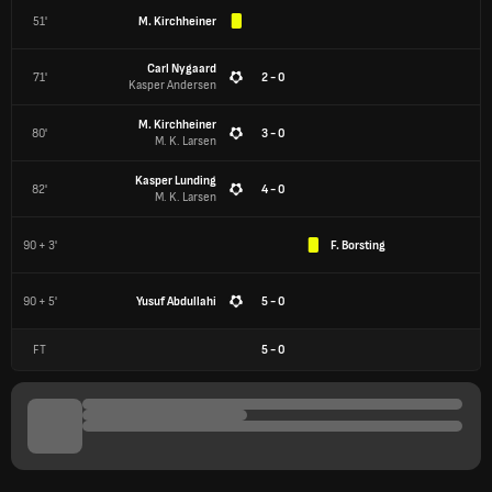
51'
M. Kirchheiner
Carl Nygaard
71'
2 - 0
Kasper Andersen
M. Kirchheiner
80'
3 - 0
M. K. Larsen
Kasper Lunding
82'
4 - 0
M. K. Larsen
90 + 3'
F. Borsting
90 + 5'
Yusuf Abdullahi
5 - 0
FT
5
-
0